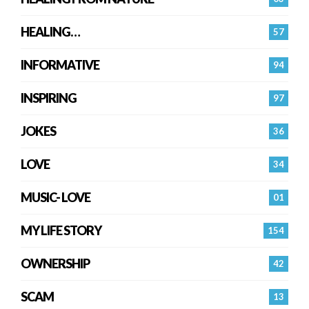
HEALING…
57
INFORMATIVE
94
INSPIRING
97
JOKES
36
LOVE
34
MUSIC- LOVE
01
MY LIFE STORY
154
OWNERSHIP
42
SCAM
13