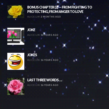
BONUS CHAPTER (2) — FROM FIGHTING TO
PROTECTING, FROM ANGER TO LOVE
ALICE LIN
2 MONTHS AGO
JOKE
ALICE LIN
16 YEARS AGO
JOKES
ALICE LIN
16 YEARS AGO
LAST THREE WORDS….
ALICE LIN
16 YEARS AGO