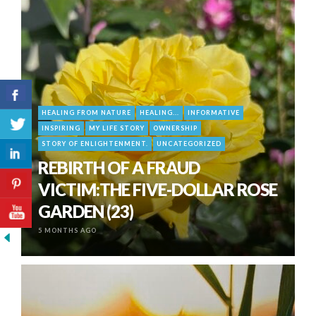
HEALING FROM NATURE
HEALING...
INFORMATIVE
INSPIRING
MY LIFE STORY
OWNERSHIP
STORY OF ENLIGHTENMENT.
UNCATEGORIZED
REBIRTH OF A FRAUD
VICTIM:THE FIVE-DOLLAR ROSE
GARDEN (23)
5 MONTHS AGO