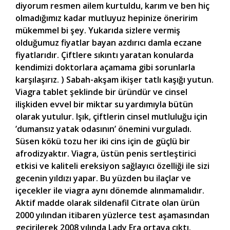
diyorum resmen ailem kurtuldu, karım ve ben hiç
olmadığımız kadar mutluyuz hepinize öneririm
mükemmel bi şey. Yukarıda sizlere vermiş
olduğumuz fiyatlar bayan azdırıcı damla eczane
fiyatlarıdır. Çiftlere sıkıntı yaratan konularda
kendimizi doktorlara açamama gibi sorunlarla
karşılaşırız. ) Sabah-akşam ikişer tatlı kaşığı yutun.
Viagra tablet şeklinde bir üründür ve cinsel
ilişkiden evvel bir miktar su yardımıyla bütün
olarak yutulur. Işık, çiftlerin cinsel mutluluğu için
’dumansız yatak odasının’ önemini vurguladı.
Süsen kökü tozu her iki cins için de güçlü bir
afrodizyaktır. Viagra, üstün penis sertleştirici
etkisi ve kaliteli ereksiyon sağlayıcı özelliği ile sizi
gecenin yıldızı yapar. Bu yüzden bu ilaçlar ve
içecekler ile viagra aynı dönemde alınmamalıdır.
Aktif madde olarak sildenafil Citrate olan ürün
2000 yılından itibaren yüzlerce test aşamasından
geçirilerek 2008 yılında Lady Era ortaya çıktı.