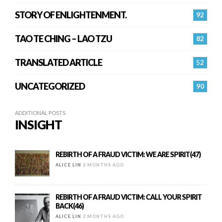
STORY OF ENLIGHTENMENT.
92
TAO TE CHING – LAO TZU
82
TRANSLATED ARTICLE
52
UNCATEGORIZED
90
ADDITIONAL POSTS
INSIGHT
REBIRTH OF A FRAUD VICTIM: WE ARE SPIRIT(47)
ALICE LIN
2 MONTHS AGO
REBIRTH OF A FRAUD VICTIM: CALL YOUR SPIRIT
BACK(46)
ALICE LIN
2 MONTHS AGO