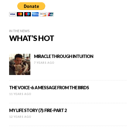
IN THE NEWS
WHAT’S HOT
MIRACLE THROUGH INTUITION
7 YEARS AGO
THE VOICE-6: A MESSAGE FROM THE BIRDS
11 YEARS AGO
MY LIFE STORY (7): FIRE-PART 2
12 YEARS AGO