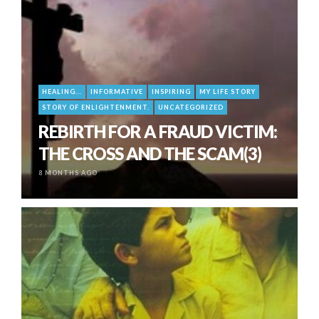
HEALING...
INFORMATIVE
INSPIRING
MY LIFE STORY
STORY OF ENLIGHTENMENT.
UNCATEGORIZED
REBIRTH FOR A FRAUD VICTIM:
THE CROSS AND THE SCAM(3)
8 MONTHS AGO