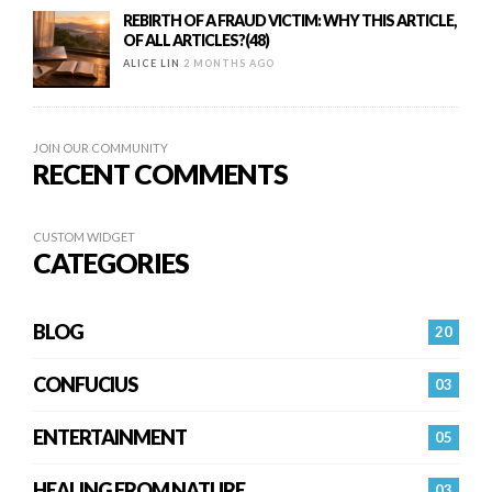
REBIRTH OF A FRAUD VICTIM: WHY THIS ARTICLE,
OF ALL ARTICLES?(48)
ALICE LIN
2 MONTHS AGO
JOIN OUR COMMUNITY
RECENT COMMENTS
CUSTOM WIDGET
CATEGORIES
BLOG
20
CONFUCIUS
03
ENTERTAINMENT
05
HEALING FROM NATURE
03