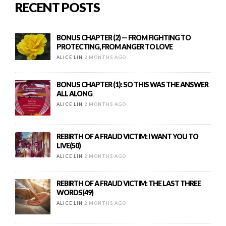
RECENT POSTS
BONUS CHAPTER (2) — FROM FIGHTING TO
PROTECTING, FROM ANGER TO LOVE
ALICE LIN
2 MONTHS AGO
BONUS CHAPTER (1): SO THIS WAS THE ANSWER
ALL ALONG
ALICE LIN
2 MONTHS AGO
REBIRTH OF A FRAUD VICTIM: I WANT YOU TO
LIVE(50)
ALICE LIN
2 MONTHS AGO
REBIRTH OF A FRAUD VICTIM: THE LAST THREE
WORDS(49)
ALICE LIN
2 MONTHS AGO