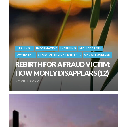
HEALING...
INFORMATIVE
INSPIRING
MY LIFE STORY
OWNERSHIP
STORY OF ENLIGHTENMENT.
UNCATEGORIZED
REBIRTH FOR A FRAUD VICTIM:
HOW MONEY DISAPPEARS (12)
6 MONTHS AGO