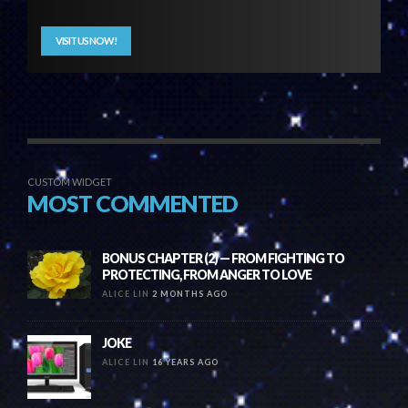
VISIT US NOW!
CUSTOM WIDGET
MOST COMMENTED
BONUS CHAPTER (2) — FROM FIGHTING TO
PROTECTING, FROM ANGER TO LOVE
ALICE LIN
2 MONTHS AGO
JOKE
ALICE LIN
16 YEARS AGO