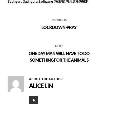
Sadhguru
Sadhguru
Sadhguru (薩古魯)
善用這段隔離期
PREVIOUS
LOCKDOWN-PRAY
NEXT
ONE DAY MAN WILL HAVE TO DO
SOMETHING FOR THE ANIMALS
ABOUT THE AUTHOR
ALICE LIN