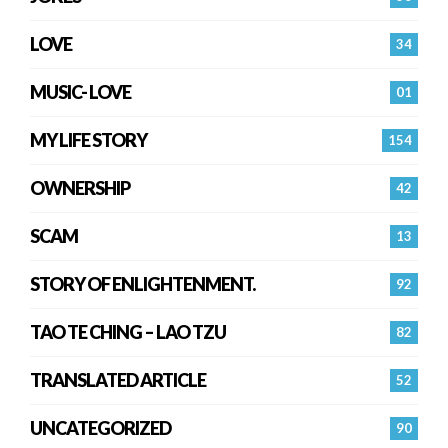
LOVE
34
MUSIC- LOVE
01
MY LIFE STORY
154
OWNERSHIP
42
SCAM
13
STORY OF ENLIGHTENMENT.
92
TAO TE CHING – LAO TZU
82
TRANSLATED ARTICLE
52
UNCATEGORIZED
90