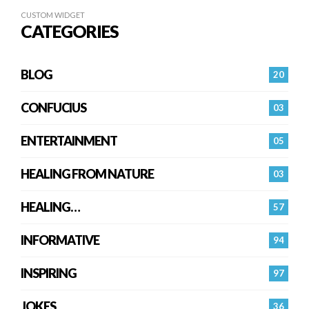
CUSTOM WIDGET
CATEGORIES
BLOG
20
CONFUCIUS
03
ENTERTAINMENT
05
HEALING FROM NATURE
03
HEALING…
57
INFORMATIVE
94
INSPIRING
97
JOKES
36