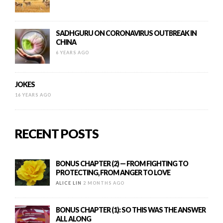
SADHGURU ON CORONAVIRUS OUTBREAK IN
CHINA
6 YEARS AGO
JOKES
16 YEARS AGO
RECENT POSTS
BONUS CHAPTER (2) — FROM FIGHTING TO
PROTECTING, FROM ANGER TO LOVE
ALICE LIN
2 MONTHS AGO
BONUS CHAPTER (1): SO THIS WAS THE ANSWER
ALL ALONG