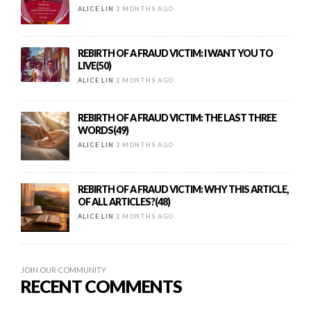
ALICE LIN
2 MONTHS AGO
REBIRTH OF A FRAUD VICTIM: I WANT YOU TO
LIVE(50)
ALICE LIN
2 MONTHS AGO
REBIRTH OF A FRAUD VICTIM: THE LAST THREE
WORDS(49)
ALICE LIN
2 MONTHS AGO
REBIRTH OF A FRAUD VICTIM: WHY THIS ARTICLE,
OF ALL ARTICLES?(48)
ALICE LIN
2 MONTHS AGO
JOIN OUR COMMUNITY
RECENT COMMENTS