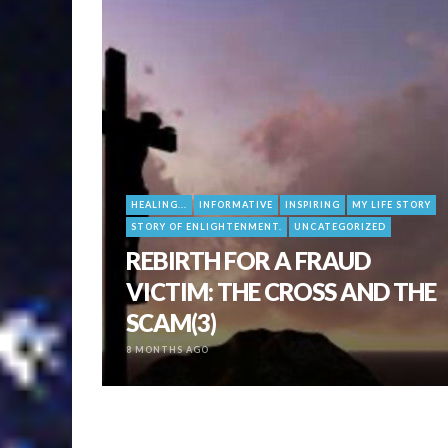
HEALING...
INFORMATIVE
INSPIRING
MY LIFE STORY
STORY OF ENLIGHTENMENT.
UNCATEGORIZED
REBIRTH FOR A FRAUD
VICTIM: THE CROSS AND THE
SCAM(3)
8 MONTHS AGO