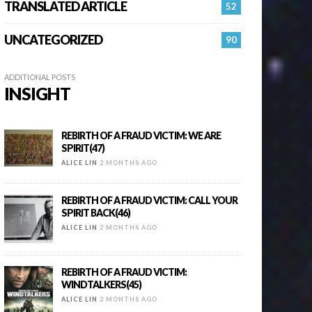
TRANSLATED ARTICLE
52
UNCATEGORIZED
90
ADDITIONAL POSTS
INSIGHT
REBIRTH OF A FRAUD VICTIM: WE ARE
SPIRIT(47)
ALICE LIN
2 MONTHS AGO
REBIRTH OF A FRAUD VICTIM: CALL YOUR
SPIRIT BACK(46)
ALICE LIN
2 MONTHS AGO
REBIRTH OF A FRAUD VICTIM:
WINDTALKERS(45)
ALICE LIN
2 MONTHS AGO