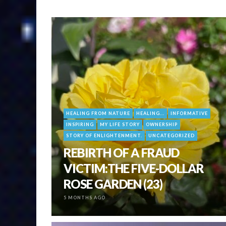
HEALING FROM NATURE
HEALING...
INFORMATIVE
INSPIRING
MY LIFE STORY
OWNERSHIP
STORY OF ENLIGHTENMENT.
UNCATEGORIZED
REBIRTH OF A FRAUD
VICTIM:THE FIVE-DOLLAR
ROSE GARDEN (23)
5 MONTHS AGO