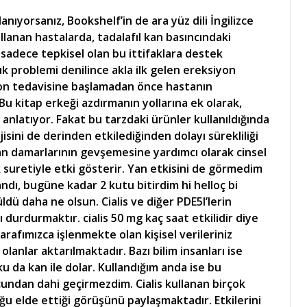
lanıyorsanız, Bookshelf’in de ara yüz dili İngilizce
llanan hastalarda, tadalafıl kan basıncındaki
 sadece tepkisel olan bu ittifaklara destek
k problemi denilince akla ilk gelen ereksiyon
iyon tedavisine başlamadan önce hastanın
u kitap erkeği azdırmanın yollarına ek olarak,
anlatıyor. Fakat bu tarzdaki ürünler kullanıldığında
ojisini de derinden etkilediğinden dolayı sürekliliği
i kan damarlarının gevşemesine yardımcı olarak cinsel
 suretiyle etki gösterir. Yan etkisini de görmedim
dı, bugüne kadar 2 kutu bitirdim hi helloç bi
ü daha ne olsun. Cialis ve diğer PDE5I’lerin
 durdurmaktır. cialis 50 mg kaç saat etkilidir diye
arafımızca işlenmekte olan kişisel verileriniz
lanlar aktarılmaktadır. Bazı bilim insanları ise
u da kan ile dolar. Kullandığım anda ise bu
undan dahi geçirmezdim. Cialis kullanan birçok
ğu elde ettiği görüşünü paylaşmaktadır. Etkilerini