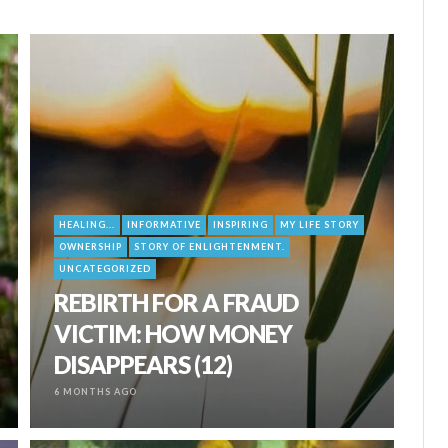
HEALING...
INFORMATIVE
INSPIRING
MY LIFE STORY
OWNERSHIP
STORY OF ENLIGHTENMENT.
UNCATEGORIZED
REBIRTH FOR A FRAUD
VICTIM: HOW MONEY
DISAPPEARS (12)
6 MONTHS AGO