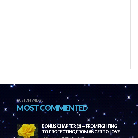
CUSTOM WIDGET
MOST COMMENTED
BONUS CHAPTER (2) — FROM FIGHTING
TO PROTECTING, FROM ANGER TO LOVE