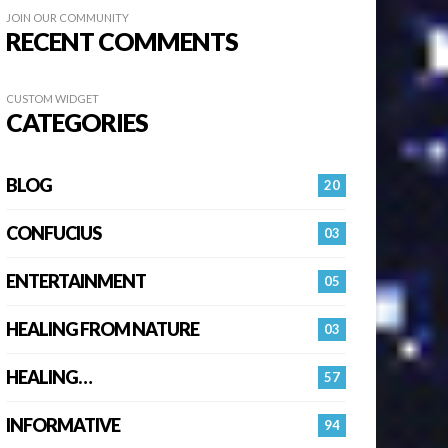
JOIN OUR COMMUNITY
RECENT COMMENTS
CUSTOM WIDGET
CATEGORIES
BLOG
20
CONFUCIUS
03
ENTERTAINMENT
05
HEALING FROM NATURE
03
HEALING…
57
INFORMATIVE
94