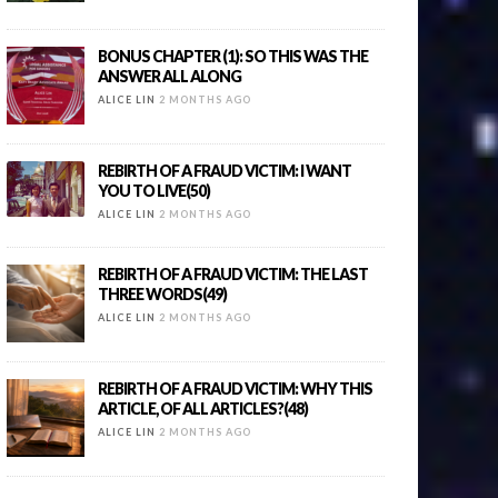
BONUS CHAPTER (1): SO THIS WAS THE
ANSWER ALL ALONG
ALICE LIN
2 MONTHS AGO
REBIRTH OF A FRAUD VICTIM: I WANT
YOU TO LIVE(50)
ALICE LIN
2 MONTHS AGO
REBIRTH OF A FRAUD VICTIM: THE LAST
THREE WORDS(49)
ALICE LIN
2 MONTHS AGO
REBIRTH OF A FRAUD VICTIM: WHY THIS
ARTICLE, OF ALL ARTICLES?(48)
ALICE LIN
2 MONTHS AGO