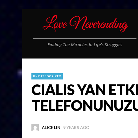
Finding The Miracles In Life's Struggles
UNCATEGORIZED
CIALIS YAN ETKI
TELEFONUNUZ
ALICE LIN
9 YEARS AGO