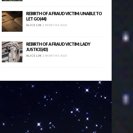
REBIRTH OF A FRAUD VICTIM: UNABLE TO
LET GO(44)
ALICE LIN
2 MONTHS AGO
REBIRTH OF A FRAUD VICTIM: LADY
JUSTICE(43)
ALICE LIN
2 MONTHS AGO