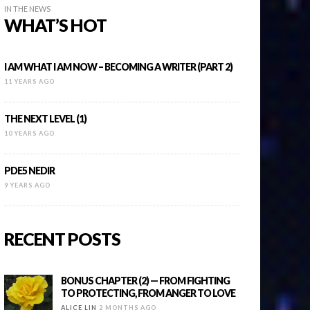
IN THE NEWS
WHAT’S HOT
I AM WHAT I AM NOW – BECOMING A WRITER (PART 2)
11 YEARS AGO
THE NEXT LEVEL (1)
10 YEARS AGO
PDE5 NEDIR
9 YEARS AGO
RECENT POSTS
BONUS CHAPTER (2) — FROM FIGHTING
TO PROTECTING, FROM ANGER TO LOVE
ALICE LIN
2 MONTHS AGO