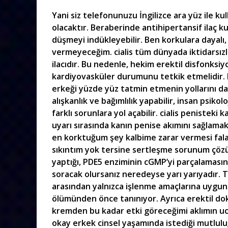
Yani siz telefonunuzu İngilizce ara yüz ile kul
olacaktır. Beraberinde antihipertansif ilaç ku
düşmeyi indükleyebilir. Ben korkulara dayalı,
vermeyeceğim. cialis tüm dünyada iktidarsızlı
ilacıdır. Bu nedenle, hekim erektil disfonks
kardiyovasküler durumunu tetkik etmelidir. B
erkeği yüzde yüz tatmin etmenin yollarını da 
alışkanlık ve bağımlılık yapabilir, insan psikol
farklı sorunlara yol açabilir. cialis penistek
uyarı sırasında kanın penise akımını sağlamak
en korktuğum şey kalbime zarar vermesi falan
sıkıntım yok tersine sertleşme sorunum çözüld
yaptığı, PDE5 enziminin cGMP’yi parçalamasını
soracak olursanız neredeyse yarı yarıyadır. T
arasından yalnızca işlenme amaçlarına uygun o
ölümünden önce tanınıyor. Ayrıca erektil dok
kremden bu kadar etki göreceğimi aklımın uc
okay erkek cinsel yaşamında istediği mutlulu