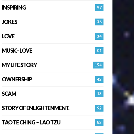
INSPIRING
97
JOKES
36
LOVE
34
MUSIC- LOVE
01
MY LIFE STORY
154
OWNERSHIP
42
SCAM
13
STORY OF ENLIGHTENMENT.
92
TAO TE CHING – LAO TZU
82